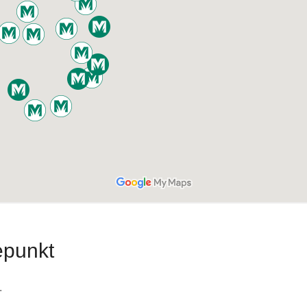
epunkt
.